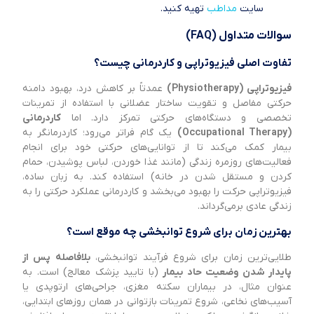
سایت
مداطب
تهیه کنید.
سوالات متداول (FAQ)
تفاوت اصلی فیزیوتراپی و کاردرمانی چیست؟
فیزیوتراپی (Physiotherapy)
عمدتاً بر کاهش درد، بهبود دامنه
حرکتی مفاصل و تقویت ساختار عضلانی با استفاده از تمرینات
تخصصی و دستگاه‌های حرکتی تمرکز دارد. اما
کاردرمانی
(Occupational Therapy)
یک گام فراتر می‌رود؛ کاردرمانگر به
بیمار کمک می‌کند تا از توانایی‌های حرکتی خود برای انجام
فعالیت‌های روزمره زندگی (مانند غذا خوردن، لباس پوشیدن، حمام
کردن و مستقل شدن در خانه) استفاده کند. به زبان ساده،
فیزیوتراپی حرکت را بهبود می‌بخشد و کاردرمانی عملکرد حرکتی را به
زندگی عادی برمی‌گرداند.
بهترین زمان برای شروع توانبخشی چه موقع است؟
طلایی‌ترین زمان برای شروع فرآیند توانبخشی،
بلافاصله پس از
پایدار شدن وضعیت حاد بیمار
(با تایید پزشک معالج) است. به
عنوان مثال، در بیماران سکته مغزی، جراحی‌های ارتوپدی یا
آسیب‌های نخاعی، شروع تمرینات بازتوانی در همان روزهای ابتدایی،