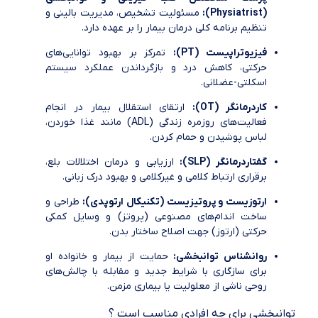
(Physiatrist):
مسئولیت تشخیص، مدیریت بالینی و
تنظیم برنامه کلی درمان بیمار را بر عهده دارد.
فیزیوتراپیست (PT):
تمرکز بر بهبود توانایی‌های
حرکتی، کاهش درد و بازگرداندن عملکرد سیستم
اسکلتی-عضلانی.
کاردرمانگر (OT):
ارتقای استقلال بیمار در انجام
فعالیت‌های روزمره زندگی (ADL) مانند غذا خوردن،
لباس پوشیدن و حمام کردن.
گفتاردرمانگر (SLP):
ارزیابی و درمان اختلالات بلع،
برقراری ارتباط کلامی و غیرکلامی و بهبود درک زبانی.
ارتوزیست و پروتیزیست (تکنیکال ارتوپدی):
طراحی و
ساخت اندام‌های مصنوعی (پروتز) و وسایل کمکی
حرکتی (ارتوز) جهت اصلاح ساختار بدن.
روانشناس توانبخشی:
حمایت از بیمار و خانواده او
برای سازگاری با شرایط جدید و مقابله با چالش‌های
روحی ناشی از معلولیت یا بیماری مزمن.
توانبخشی برای چه افرادی مناسب است ؟