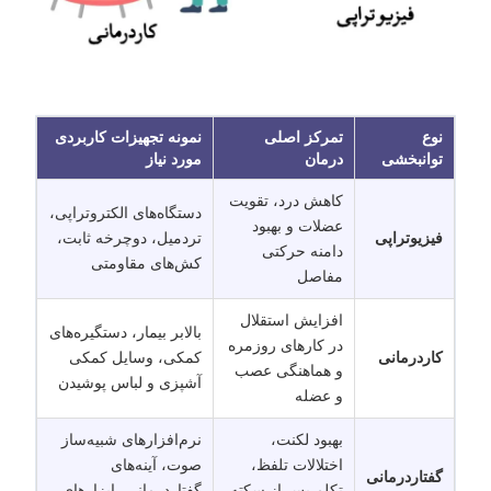
نوع
تمرکز اصلی
نمونه تجهیزات کاربردی
توانبخشی
درمان
مورد نیاز
کاهش درد، تقویت
دستگاه‌های الکتروتراپی،
عضلات و بهبود
فیزیوتراپی
تردمیل، دوچرخه ثابت،
دامنه حرکتی
کش‌های مقاومتی
مفاصل
افزایش استقلال
بالابر بیمار، دستگیره‌های
در کارهای روزمره
کاردرمانی
کمکی، وسایل کمکی
و هماهنگی عصب
آشپزی و لباس پوشیدن
و عضله
بهبود لکنت،
نرم‌افزارهای شبیه‌ساز
اختلالات تلفظ،
صوت، آینه‌های
گفتاردرمانی
تکلم پس از سکته
گفتاردرمانی، ابزارهای