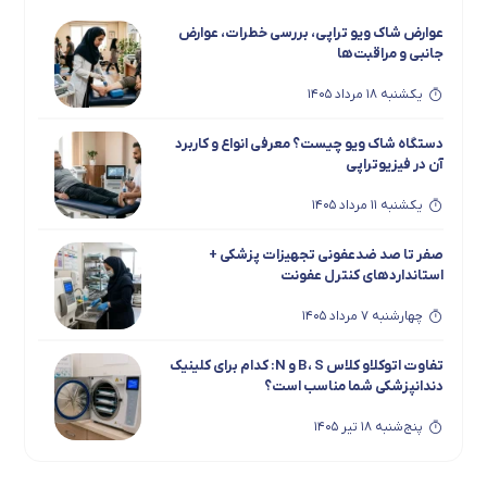
عوارض شاک ویو تراپی، بررسی خطرات، عوارض
جانبی و مراقبت‌ها
یکشنبه 18 مرداد 1405
دستگاه شاک ویو چیست؟ معرفی انواع و کاربرد
آن در فیزیوتراپی
یکشنبه 11 مرداد 1405
صفر تا صد ضدعفونی تجهیزات پزشکی +
استانداردهای کنترل عفونت
چهارشنبه 7 مرداد 1405
تفاوت اتوکلاو کلاس B، S و N: کدام برای کلینیک
دندانپزشکی شما مناسب است؟
پنج‌شنبه 18 تیر 1405
راهنمای جامع لیزر پرتوان در فیزیوتراپی: از