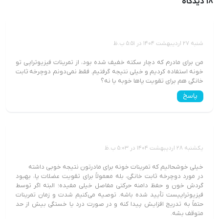
18 دیدگاه
محمدی
شنبه 27 اردیبهشت 1404 در 5:51 ب.ظ
من برای مادرم که دچار سکته خفیف شده بود، از تمرینات فیزیوتراپی تو
خونه استفاده کردیم و خیلی نتیجه گرفتیم. فقط نمی‌دونم دوچرخه ثابت
خانگی هم برای تقویت پاها خوبه یا نه؟
پاسخ
علیرضا فیروزی
یکشنبه 28 اردیبهشت 1404 در 5:03 ب.ظ
خیلی خوشحالیم که تمرینات خونه برای مادرتون نتیجه خوبی داشته
در مورد دوچرخه ثابت خانگی، بله معمولاً برای تقویت عضلات پا، بهبود
گردش خون و حفظ دامنه حرکتی مفاصل خیلی مفیده؛ البته اگر توسط
فیزیوتراپیست تأیید شده باشه. توصیه می‌کنیم شدت و زمان تمرینات
حتماً به تدریج افزایش پیدا کنه و در صورت درد یا خستگی بیش از حد
متوقف بشه.