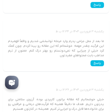
پاسخ
سمیه رفیعی
یکشنبه 3 فروردین 1404 در 12:34 ب.ظ
ما بعد از عمل جراحی پدرم وارد مرحله توانبخشی شدیم و واقعاً فهمیدم
این فرآیند چقدر مهمه. خوشحالم که این مقاله رو پیدا کردم، چون کمک
کرد خیلی از چیزایی که نمی‌دونستم رو بهتر درک کنم. ممنون از تیم
مداطب بابت محتواهای مفیدتون
پاسخ
علیرضا فیروزی
یکشنبه 3 فروردین 1404 در 12:36 ب.ظ
خیلی خوشحالیم که مقاله براتون کاربردی بوده. آرزوی سلامتی برای
پدرتون داریم. هدف ما دقیقاً همینه که فرآیندهای درمانی و مراقبتی رو
برای خانواده‌ها قابل درک و اجرایی‌تر کنیم. همیشه در کنارتون هستیم