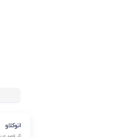
اتوکلاو
اگر قصد خری