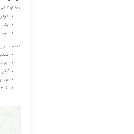
اتوکلاو کلاس B دارا
هوا را 
بخار ا
پس از ا
مناسب برای:
هندپ
توربی
آنگل
ابزار 
پک‌ها