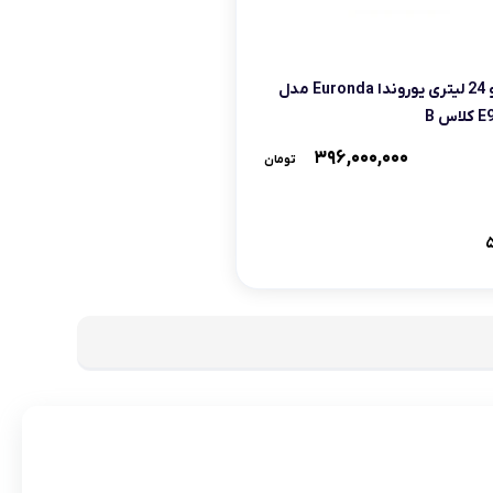
اتوکلاو 24 لیتری یوروندا Euronda مدل
س B
۳۹۶,۰۰۰,۰۰۰
تومان