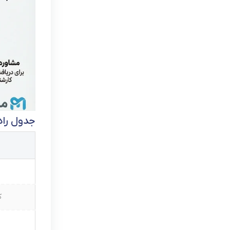
جدول راه
ک